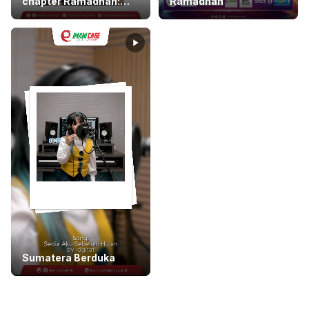
chapter Ramadhan:
Ramadhan
Untuk anak Yatim dan
0
0
0
0
Anak Punk.
Sumatera Berduka
0
0