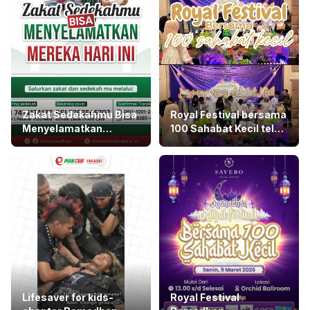
Zakat Sedekahmu Bisa
Royal Festival bersama
Menyelamatkan
100 Sahabat Kecil telah
Mereka Hari Ini
terlaksana
0
0
0
0
Lifesaver for kids-
Royal Festival