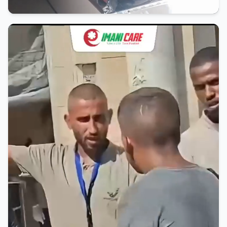
imanicare
kegiatan pemeriksaan Jantung pada
anak² Disabilitas
3 months ago