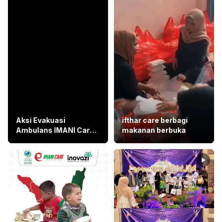
Aksi Evakuasi
ifthar care berbagi
Ambulans IMANI Care
makanan berbuka
Di Gaza
3
0
0
0